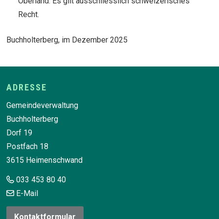
Oberland. Es gilt ausschliesslich schweizerisches
Recht.
Buchholterberg, im Dezember 2025
Footer
ADRESSE
Gemeindeverwaltung
Buchholterberg
Dorf 19
Postfach 18
3615 Heimenschwand
033 453 80 40
E-Mail
Kontaktformular