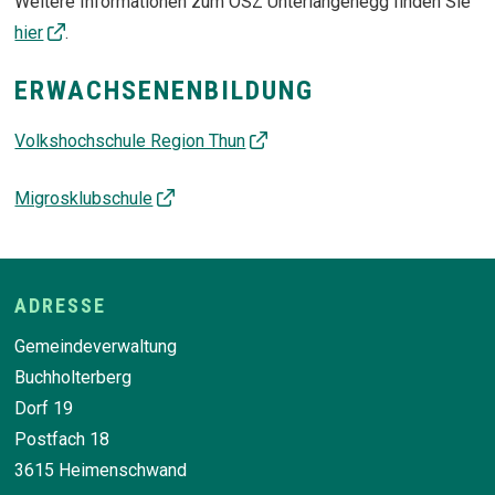
Weitere Informationen zum OSZ Unterlangenegg finden Sie
hier
.
ERWACHSENENBILDUNG
Volkshochschule Region Thun
Migrosklubschule
Footer
ADRESSE
Gemeindeverwaltung
Buchholterberg
Dorf 19
Postfach 18
3615 Heimenschwand