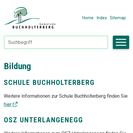
Navigieren in Fiktivhausen
SCHNELLNAVIGATION
METANAVIGAT
Home
Index
Sitemap
Suchbegriff
Suche starte
Bildung
SCHULE BUCHHOLTERBERG
Weitere Informationen zur Schule Buchholterberg finden Sie
hier
.
OSZ UNTERLANGENEGG