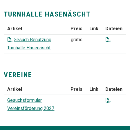
TURNHALLE HASENÄSCHT
Artikel
Preis
Link
Dateien
TURNHALLE HASENÄSCHT
Gesuch B
Gesuch Benützung
gratis
Turnhalle Hasenäscht
VEREINE
Artikel
Preis
Link
Dateien
VEREINE
Gesuchsf
Gesuchsformular
Vereinsförderung 2027