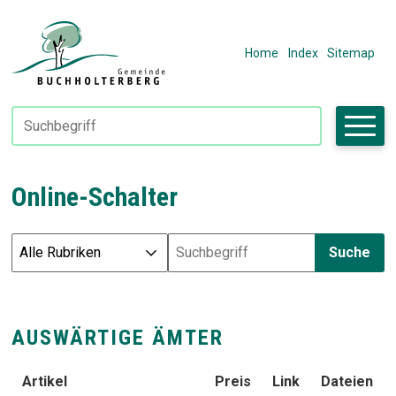
Navigieren in Fiktivhausen
SCHNELLNAVIGATION
METANAVIGAT
Home
Index
Sitemap
Suchbegriff
Suche starte
Online-Schalter
Suche
Rubrik auswählen
Produktsuche
AUSWÄRTIGE ÄMTER
Artikel
Preis
Link
Dateien