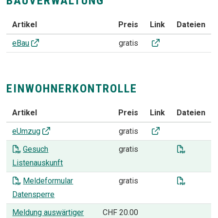
BAUVERWALTUNG
Artikel
Preis
Link
Dateien
BAUVERWALTUNG
eBau
eBau
gratis
EINWOHNERKONTROLLE
Artikel
Preis
Link
Dateien
EINWOHNERKONTROLLE
eUmzug
eUmzug
gratis
Gesuch L
Gesuch
gratis
Listenauskunft
Meldefor
Meldeformular
gratis
Datensperre
Meldung auswärtiger
CHF 20.00