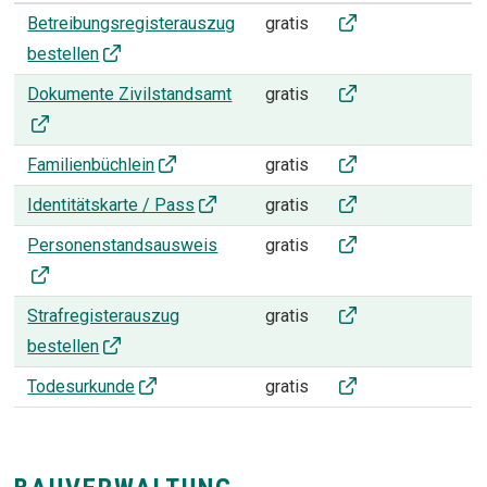
AUSWÄRTIGE ÄMTER
Betreibungsauszug
Betreibungsregisterauszug
gratis
bestellen
Zivilstandsamt
Dokumente Zivilstandsamt
gratis
Familienbüchlein
Familienbüchlein
gratis
Identitätskarte / Pa
Identitätskarte / Pass
gratis
Personenstandsau
Personenstandsausweis
gratis
Strafregisterauszug
Strafregisterauszug
gratis
bestellen
Todesurkunde
Todesurkunde
gratis