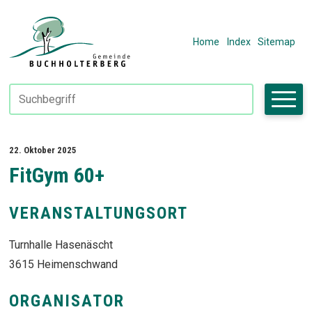
Navigieren in Fiktivhausen
SCHNELLNAVIGATION
METANAVIGAT
Home
Index
Sitemap
Suchbegriff
Suche starte
22. Oktober 2025
FitGym 60+
VERANSTALTUNGSORT
Turnhalle Hasenäscht
3615 Heimenschwand
ORGANISATOR